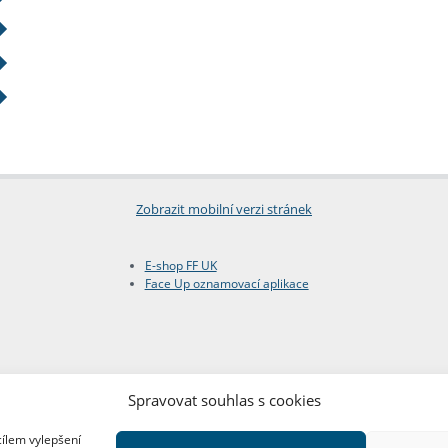
Zobrazit mobilní verzi stránek
E-shop FF UK
Face Up oznamovací aplikace
Spravovat souhlas s cookies
cílem vylepšení