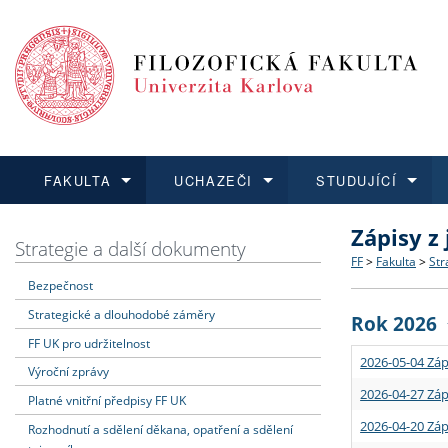
FAKULTA
UCHAZEČI
STUDUJÍCÍ
Zápisy z
FAKULTA
UCHAZEČI
STUDUJÍCÍ
VĚDA A VÝZKUM
ZAHRANIČÍ
Struktura a
Co studova
Bakalářsk
O vědě a 
Aktuální n
Strategie a další dokumenty
FF
>
Fakulta
>
Str
Bezpečnost
Dozvědět se více
Podat přihlášku
Dozvědět se více
Dozvědět se více
Dozvědět se více
Strategie 
Učitelské 
Doktorské
Akademické
Vyjíždějící
Strategické a dlouhodobé záměry
Rok 2026
Podpora a
Informace 
Rigorózní 
Granty a p
Přijíždějíc
FF UK pro udržitelnost
2026-05-04 Záp
Výroční zprávy
Absolventi
Vyjíždějíc
2026-04-27 Záp
Platné vnitřní předpisy FF UK
2026-04-20 Záp
Rozhodnutí a sdělení děkana, opatření a sdělení
Fakultní š