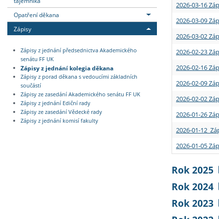
tajemníka
2026-03-16 Záp
Opatření děkana
2026-03-09 Záp
Zápisy
2026-03-02 Záp
Zápisy z jednání předsednictva Akademického
2026-02-23 Záp
senátu FF UK
2026-02-16 Záp
Zápisy z jednání kolegia děkana
Zápisy z porad děkana s vedoucími základních
2026-02-09 Záp
součástí
Zápisy ze zasedání Akademického senátu FF UK
2026-02-02 Záp
Zápisy z jednání Ediční rady
Zápisy ze zasedání Vědecké rady
2026-01-26 Záp
Zápisy z jednání komisí fakulty
2026-01-12 Záp
2026-01-05 Záp
Rok 2025
Rok 2024
Rok 2023