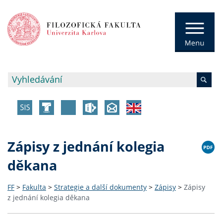
Zápisy z jednání kolegia
děkana
FF
>
Fakulta
>
Strategie a další dokumenty
>
Zápisy
>
Zápisy
z jednání kolegia děkana