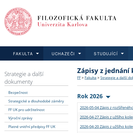
FAKULTA
UCHAZEČI
STUDUJÍCÍ
Zápisy z jednání
FAKULTA
UCHAZEČI
STUDUJÍCÍ
VĚDA A VÝZKUM
ZAHRANIČÍ
Struktura a historie
Co studovat a jak se přihlá
Bakalářské a magisterské
O vědě a výzkumu na FF
Aktuální nabídky a výběrov
Strategie a další
FF
>
Fakulta
>
Strategie a další d
dokumenty
Dozvědět se více
Podat přihlášku
Dozvědět se více
Dozvědět se více
Dozvědět se více
Strategie a další dokumen
Učitelské studijní program
Doktorské studium
Akademické kvalifikace
Vyjíždějící studenti
Bezpečnost
Rok 2026
Strategické a dlouhodobé záměry
Podpora a benefity pro z
Informace k průběhu přijím
Rigorózní řízení
Granty a projekty
Přijíždějící studenti
2026-05-04 Zápis z rozšířeného
FF UK pro udržitelnost
Absolventi fakulty
Vyjíždějící zaměstnanci
2026-04-27 Zápis z užšího kole
Výroční zprávy
2026-04-20 Zápis z užšího kole
Platné vnitřní předpisy FF UK
Fakultní školy FF UK