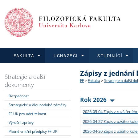
FAKULTA
UCHAZEČI
STUDUJÍCÍ
Zápisy z jednání
FAKULTA
UCHAZEČI
STUDUJÍCÍ
VĚDA A VÝZKUM
ZAHRANIČÍ
Struktura a historie
Co studovat a jak se přihlá
Bakalářské a magisterské
O vědě a výzkumu na FF
Aktuální nabídky a výběrov
Strategie a další
FF
>
Fakulta
>
Strategie a další d
dokumenty
Dozvědět se více
Podat přihlášku
Dozvědět se více
Dozvědět se více
Dozvědět se více
Strategie a další dokumen
Učitelské studijní program
Doktorské studium
Akademické kvalifikace
Vyjíždějící studenti
Bezpečnost
Rok 2026
Strategické a dlouhodobé záměry
Podpora a benefity pro z
Informace k průběhu přijím
Rigorózní řízení
Granty a projekty
Přijíždějící studenti
2026-05-04 Zápis z rozšířeného
FF UK pro udržitelnost
Absolventi fakulty
Vyjíždějící zaměstnanci
2026-04-27 Zápis z užšího kole
Výroční zprávy
2026-04-20 Zápis z užšího kole
Platné vnitřní předpisy FF UK
Fakultní školy FF UK