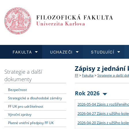
FAKULTA
UCHAZEČI
STUDUJÍCÍ
Zápisy z jednání
FAKULTA
UCHAZEČI
STUDUJÍCÍ
VĚDA A VÝZKUM
ZAHRANIČÍ
Struktura a historie
Co studovat a jak se přihlá
Bakalářské a magisterské
O vědě a výzkumu na FF
Aktuální nabídky a výběrov
Strategie a další
FF
>
Fakulta
>
Strategie a další d
dokumenty
Dozvědět se více
Podat přihlášku
Dozvědět se více
Dozvědět se více
Dozvědět se více
Strategie a další dokumen
Učitelské studijní program
Doktorské studium
Akademické kvalifikace
Vyjíždějící studenti
Bezpečnost
Rok 2026
Strategické a dlouhodobé záměry
Podpora a benefity pro z
Informace k průběhu přijím
Rigorózní řízení
Granty a projekty
Přijíždějící studenti
2026-05-04 Zápis z rozšířeného
FF UK pro udržitelnost
Absolventi fakulty
Vyjíždějící zaměstnanci
2026-04-27 Zápis z užšího kole
Výroční zprávy
2026-04-20 Zápis z užšího kole
Platné vnitřní předpisy FF UK
Fakultní školy FF UK