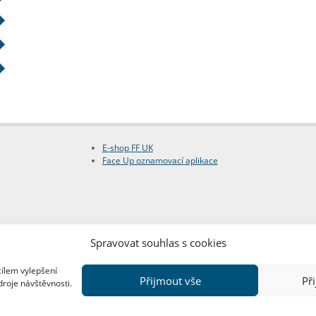
E-shop FF UK
Face Up oznamovací aplikace
Spravovat souhlas s cookies
cílem vylepšení
Přijmout vše
Př
droje návštěvnosti.
Copyright © FF UK 2026
Design:
Red Peppers