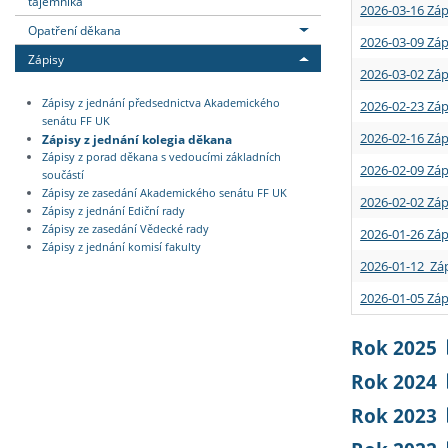
tajemníka
2026-03-16 Záp
Opatření děkana
2026-03-09 Záp
Zápisy
2026-03-02 Záp
Zápisy z jednání předsednictva Akademického
2026-02-23 Záp
senátu FF UK
2026-02-16 Záp
Zápisy z jednání kolegia děkana
Zápisy z porad děkana s vedoucími základních
2026-02-09 Záp
součástí
Zápisy ze zasedání Akademického senátu FF UK
2026-02-02 Záp
Zápisy z jednání Ediční rady
Zápisy ze zasedání Vědecké rady
2026-01-26 Záp
Zápisy z jednání komisí fakulty
2026-01-12 Záp
2026-01-05 Záp
Rok 2025
Rok 2024
Rok 2023