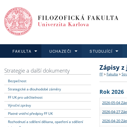
FAKULTA
UCHAZEČI
STUDUJÍCÍ
Zápisy z
FAKULTA
UCHAZEČI
STUDUJÍCÍ
VĚDA A VÝZKUM
ZAHRANIČÍ
Struktura a
Co studova
Bakalářsk
O vědě a 
Aktuální n
Strategie a další dokumenty
FF
>
Fakulta
>
Str
Bezpečnost
Dozvědět se více
Podat přihlášku
Dozvědět se více
Dozvědět se více
Dozvědět se více
Strategie 
Učitelské 
Doktorské
Akademické
Vyjíždějící
Strategické a dlouhodobé záměry
Rok 2026
Podpora a
Informace 
Rigorózní 
Granty a p
Přijíždějíc
FF UK pro udržitelnost
2026-05-04 Záp
Výroční zprávy
Absolventi
Vyjíždějíc
2026-04-27 Záp
Platné vnitřní předpisy FF UK
2026-04-20 Záp
Rozhodnutí a sdělení děkana, opatření a sdělení
Fakultní š