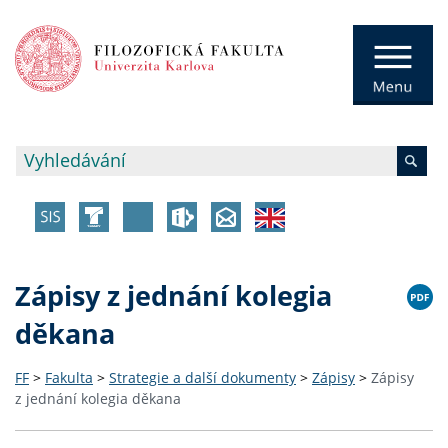
Zápisy z jednání kolegia
děkana
FF
>
Fakulta
>
Strategie a další dokumenty
>
Zápisy
>
Zápisy
z jednání kolegia děkana