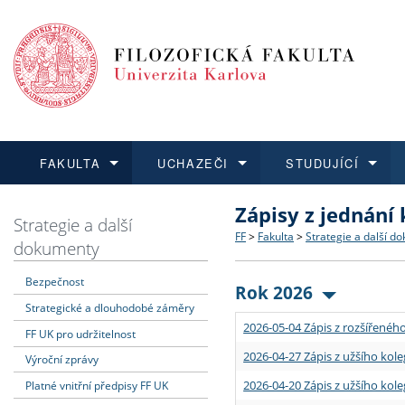
FAKULTA
UCHAZEČI
STUDUJÍCÍ
Zápisy z jednání
FAKULTA
UCHAZEČI
STUDUJÍCÍ
VĚDA A VÝZKUM
ZAHRANIČÍ
Struktura a historie
Co studovat a jak se přihlá
Bakalářské a magisterské
O vědě a výzkumu na FF
Aktuální nabídky a výběrov
Strategie a další
FF
>
Fakulta
>
Strategie a další d
dokumenty
Dozvědět se více
Podat přihlášku
Dozvědět se více
Dozvědět se více
Dozvědět se více
Strategie a další dokumen
Učitelské studijní program
Doktorské studium
Akademické kvalifikace
Vyjíždějící studenti
Bezpečnost
Rok 2026
Strategické a dlouhodobé záměry
Podpora a benefity pro z
Informace k průběhu přijím
Rigorózní řízení
Granty a projekty
Přijíždějící studenti
2026-05-04 Zápis z rozšířeného
FF UK pro udržitelnost
Absolventi fakulty
Vyjíždějící zaměstnanci
2026-04-27 Zápis z užšího kole
Výroční zprávy
2026-04-20 Zápis z užšího kole
Platné vnitřní předpisy FF UK
Fakultní školy FF UK