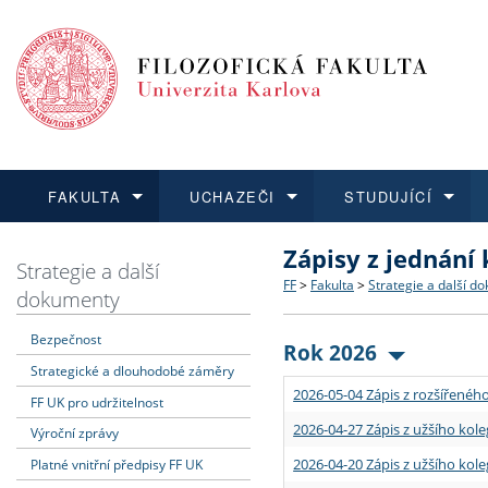
FAKULTA
UCHAZEČI
STUDUJÍCÍ
Zápisy z jednání
FAKULTA
UCHAZEČI
STUDUJÍCÍ
VĚDA A VÝZKUM
ZAHRANIČÍ
Struktura a historie
Co studovat a jak se přihlá
Bakalářské a magisterské
O vědě a výzkumu na FF
Aktuální nabídky a výběrov
Strategie a další
FF
>
Fakulta
>
Strategie a další d
dokumenty
Dozvědět se více
Podat přihlášku
Dozvědět se více
Dozvědět se více
Dozvědět se více
Strategie a další dokumen
Učitelské studijní program
Doktorské studium
Akademické kvalifikace
Vyjíždějící studenti
Bezpečnost
Rok 2026
Strategické a dlouhodobé záměry
Podpora a benefity pro z
Informace k průběhu přijím
Rigorózní řízení
Granty a projekty
Přijíždějící studenti
2026-05-04 Zápis z rozšířeného
FF UK pro udržitelnost
Absolventi fakulty
Vyjíždějící zaměstnanci
2026-04-27 Zápis z užšího kole
Výroční zprávy
2026-04-20 Zápis z užšího kole
Platné vnitřní předpisy FF UK
Fakultní školy FF UK