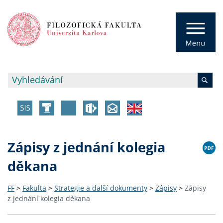
Zápisy z jednání kolegia
děkana
FF
>
Fakulta
>
Strategie a další dokumenty
>
Zápisy
>
Zápisy
z jednání kolegia děkana