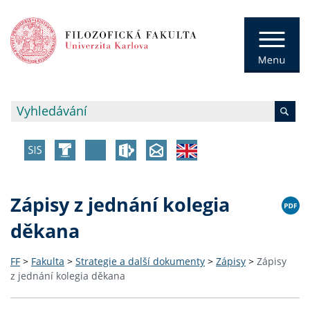
Zápisy z jednání kolegia
děkana
FF
>
Fakulta
>
Strategie a další dokumenty
>
Zápisy
>
Zápisy
z jednání kolegia děkana