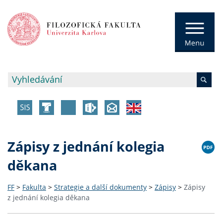
Zápisy z jednání kolegia
děkana
FF
>
Fakulta
>
Strategie a další dokumenty
>
Zápisy
>
Zápisy
z jednání kolegia děkana