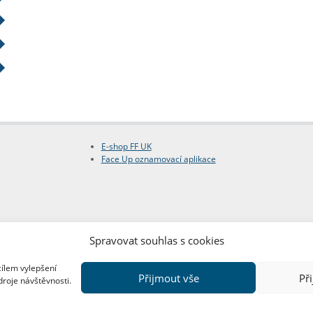
E-shop FF UK
Face Up oznamovací aplikace
Spravovat souhlas s cookies
cílem vylepšení
Přijmout vše
Př
droje návštěvnosti.
Copyright © FF UK 2026
Design:
Red Peppers