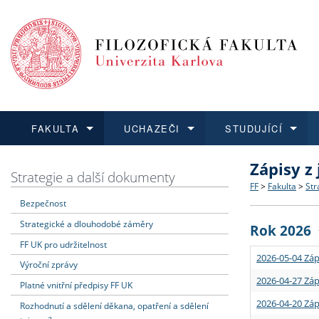
FAKULTA
UCHAZEČI
STUDUJÍCÍ
Zápisy z
FAKULTA
UCHAZEČI
STUDUJÍCÍ
VĚDA A VÝZKUM
ZAHRANIČÍ
Struktura a
Co studova
Bakalářsk
O vědě a 
Aktuální n
Strategie a další dokumenty
FF
>
Fakulta
>
Str
Bezpečnost
Dozvědět se více
Podat přihlášku
Dozvědět se více
Dozvědět se více
Dozvědět se více
Strategie 
Učitelské 
Doktorské
Akademické
Vyjíždějící
Strategické a dlouhodobé záměry
Rok 2026
Podpora a
Informace 
Rigorózní 
Granty a p
Přijíždějíc
FF UK pro udržitelnost
2026-05-04 Záp
Výroční zprávy
Absolventi
Vyjíždějíc
2026-04-27 Záp
Platné vnitřní předpisy FF UK
2026-04-20 Záp
Rozhodnutí a sdělení děkana, opatření a sdělení
Fakultní š