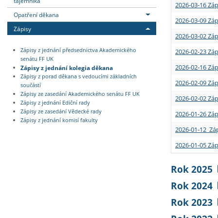
tajemníka
2026-03-16 Záp
Opatření děkana
2026-03-09 Záp
Zápisy
2026-03-02 Záp
Zápisy z jednání předsednictva Akademického
2026-02-23 Záp
senátu FF UK
2026-02-16 Záp
Zápisy z jednání kolegia děkana
Zápisy z porad děkana s vedoucími základních
2026-02-09 Záp
součástí
Zápisy ze zasedání Akademického senátu FF UK
2026-02-02 Záp
Zápisy z jednání Ediční rady
Zápisy ze zasedání Vědecké rady
2026-01-26 Záp
Zápisy z jednání komisí fakulty
2026-01-12 Záp
2026-01-05 Záp
Rok 2025
Rok 2024
Rok 2023