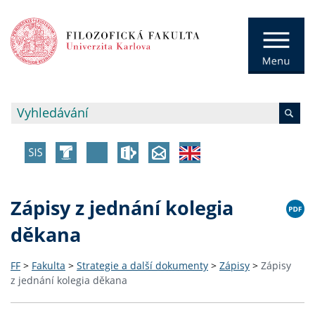
Zápisy z jednání kolegia
děkana
FF
>
Fakulta
>
Strategie a další dokumenty
>
Zápisy
>
Zápisy
z jednání kolegia děkana