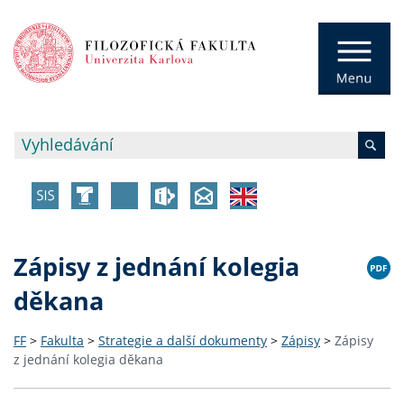
Zápisy z jednání kolegia
děkana
FF
>
Fakulta
>
Strategie a další dokumenty
>
Zápisy
>
Zápisy
z jednání kolegia děkana