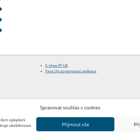
E-shop FF UK
Face Up oznamovací aplikace
Spravovat souhlas s cookies
cílem vylepšení
Přijmout vše
Př
droje návštěvnosti.
Copyright © FF UK 2026
Design:
Red Peppers