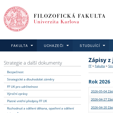
FAKULTA
UCHAZEČI
STUDUJÍCÍ
Zápisy z
FAKULTA
UCHAZEČI
STUDUJÍCÍ
VĚDA A VÝZKUM
ZAHRANIČÍ
Struktura a
Co studova
Bakalářsk
O vědě a 
Aktuální n
Strategie a další dokumenty
FF
>
Fakulta
>
Str
Bezpečnost
Dozvědět se více
Podat přihlášku
Dozvědět se více
Dozvědět se více
Dozvědět se více
Strategie 
Učitelské 
Doktorské
Akademické
Vyjíždějící
Strategické a dlouhodobé záměry
Rok 2026
Podpora a
Informace 
Rigorózní 
Granty a p
Přijíždějíc
FF UK pro udržitelnost
2026-05-04 Záp
Výroční zprávy
Absolventi
Vyjíždějíc
2026-04-27 Záp
Platné vnitřní předpisy FF UK
2026-04-20 Záp
Rozhodnutí a sdělení děkana, opatření a sdělení
Fakultní š