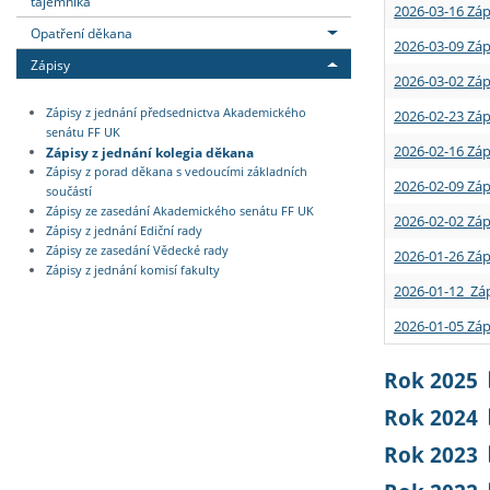
tajemníka
2026-03-16 Záp
Opatření děkana
2026-03-09 Záp
Zápisy
2026-03-02 Záp
Zápisy z jednání předsednictva Akademického
2026-02-23 Záp
senátu FF UK
2026-02-16 Záp
Zápisy z jednání kolegia děkana
Zápisy z porad děkana s vedoucími základních
2026-02-09 Záp
součástí
Zápisy ze zasedání Akademického senátu FF UK
2026-02-02 Záp
Zápisy z jednání Ediční rady
Zápisy ze zasedání Vědecké rady
2026-01-26 Záp
Zápisy z jednání komisí fakulty
2026-01-12 Záp
2026-01-05 Záp
Rok 2025
Rok 2024
Rok 2023