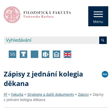
Zápisy z jednání kolegia
děkana
FF
>
Fakulta
>
Strategie a další dokumenty
>
Zápisy
>
Zápisy
z jednání kolegia děkana