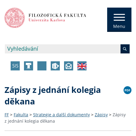
Zápisy z jednání kolegia
děkana
FF
>
Fakulta
>
Strategie a další dokumenty
>
Zápisy
>
Zápisy
z jednání kolegia děkana