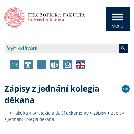
Zápisy z jednání kolegia
děkana
FF
>
Fakulta
>
Strategie a další dokumenty
>
Zápisy
>
Zápisy
z jednání kolegia děkana