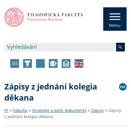
Zápisy z jednání kolegia
děkana
FF
>
Fakulta
>
Strategie a další dokumenty
>
Zápisy
>
Zápisy
z jednání kolegia děkana