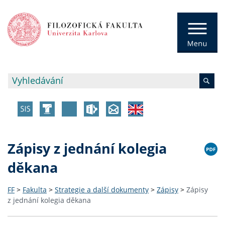
Zápisy z jednání kolegia
děkana
FF
>
Fakulta
>
Strategie a další dokumenty
>
Zápisy
>
Zápisy
z jednání kolegia děkana