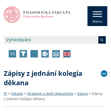
Zápisy z jednání kolegia
děkana
FF
>
Fakulta
>
Strategie a další dokumenty
>
Zápisy
>
Zápisy
z jednání kolegia děkana