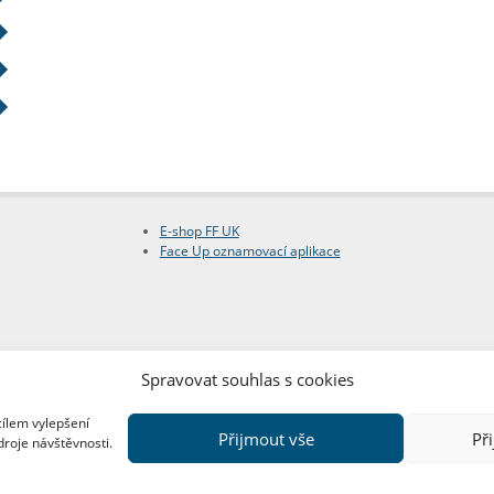
E-shop FF UK
Face Up oznamovací aplikace
Spravovat souhlas s cookies
cílem vylepšení
Přijmout vše
Př
droje návštěvnosti.
Copyright © FF UK 2026
Design:
Red Peppers