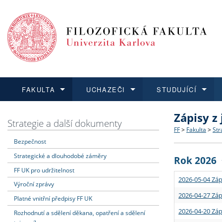
FAKULTA
UCHAZEČI
STUDUJÍCÍ
Zápisy z
FAKULTA
UCHAZEČI
STUDUJÍCÍ
VĚDA A VÝZKUM
ZAHRANIČÍ
Struktura a
Co studova
Bakalářsk
O vědě a 
Aktuální n
Strategie a další dokumenty
FF
>
Fakulta
>
Str
Bezpečnost
Dozvědět se více
Podat přihlášku
Dozvědět se více
Dozvědět se více
Dozvědět se více
Strategie 
Učitelské 
Doktorské
Akademické
Vyjíždějící
Strategické a dlouhodobé záměry
Rok 2026
Podpora a
Informace 
Rigorózní 
Granty a p
Přijíždějíc
FF UK pro udržitelnost
2026-05-04 Záp
Výroční zprávy
Absolventi
Vyjíždějíc
2026-04-27 Záp
Platné vnitřní předpisy FF UK
2026-04-20 Záp
Rozhodnutí a sdělení děkana, opatření a sdělení
Fakultní š