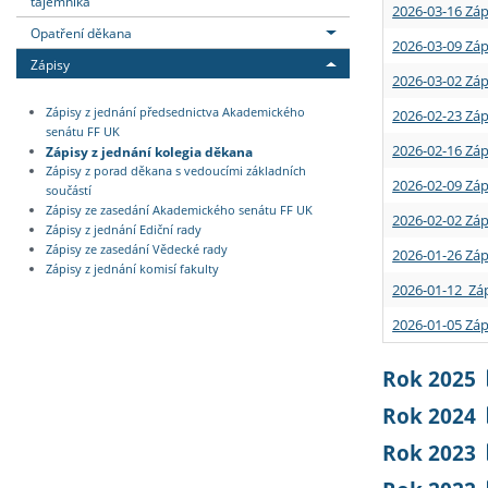
tajemníka
2026-03-16 Záp
Opatření děkana
2026-03-09 Záp
Zápisy
2026-03-02 Záp
Zápisy z jednání předsednictva Akademického
2026-02-23 Záp
senátu FF UK
2026-02-16 Záp
Zápisy z jednání kolegia děkana
Zápisy z porad děkana s vedoucími základních
2026-02-09 Záp
součástí
Zápisy ze zasedání Akademického senátu FF UK
2026-02-02 Záp
Zápisy z jednání Ediční rady
Zápisy ze zasedání Vědecké rady
2026-01-26 Záp
Zápisy z jednání komisí fakulty
2026-01-12 Záp
2026-01-05 Záp
Rok 2025
Rok 2024
Rok 2023