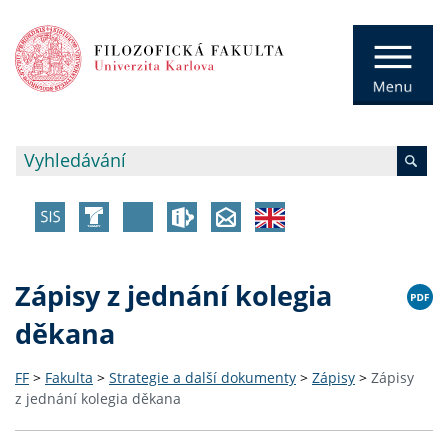
Zápisy z jednání kolegia
děkana
FF
>
Fakulta
>
Strategie a další dokumenty
>
Zápisy
>
Zápisy
z jednání kolegia děkana