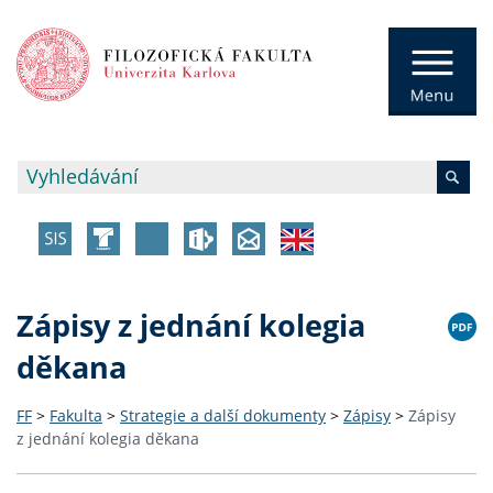
Zápisy z jednání kolegia
děkana
FF
>
Fakulta
>
Strategie a další dokumenty
>
Zápisy
>
Zápisy
z jednání kolegia děkana