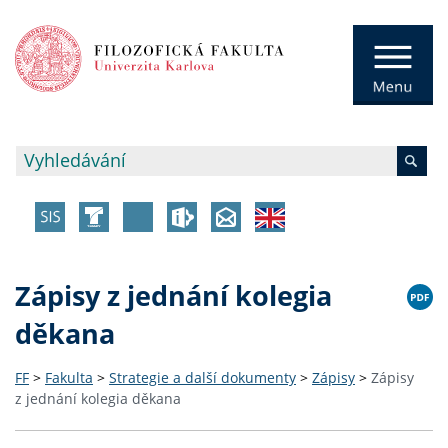
Zápisy z jednání kolegia
děkana
FF
>
Fakulta
>
Strategie a další dokumenty
>
Zápisy
>
Zápisy
z jednání kolegia děkana