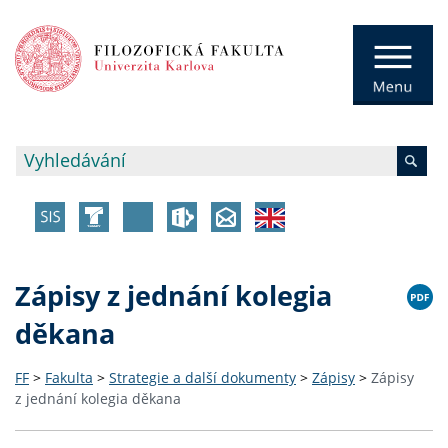
Zápisy z jednání kolegia
děkana
FF
>
Fakulta
>
Strategie a další dokumenty
>
Zápisy
>
Zápisy
z jednání kolegia děkana