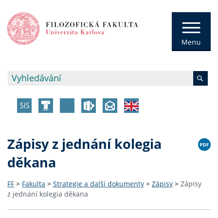
Zápisy z jednání kolegia
děkana
FF
>
Fakulta
>
Strategie a další dokumenty
>
Zápisy
>
Zápisy
z jednání kolegia děkana