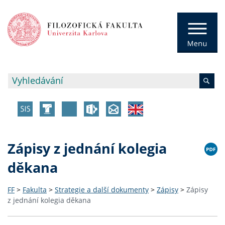
Zápisy z jednání kolegia
děkana
FF
>
Fakulta
>
Strategie a další dokumenty
>
Zápisy
>
Zápisy
z jednání kolegia děkana