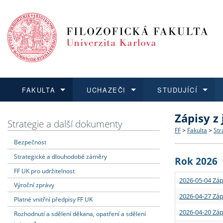
FAKULTA
UCHAZEČI
STUDUJÍCÍ
Zápisy z
FAKULTA
UCHAZEČI
STUDUJÍCÍ
VĚDA A VÝZKUM
ZAHRANIČÍ
Struktura a
Co studova
Bakalářsk
O vědě a 
Aktuální n
Strategie a další dokumenty
FF
>
Fakulta
>
Str
Bezpečnost
Dozvědět se více
Podat přihlášku
Dozvědět se více
Dozvědět se více
Dozvědět se více
Strategie 
Učitelské 
Doktorské
Akademické
Vyjíždějící
Strategické a dlouhodobé záměry
Rok 2026
Podpora a
Informace 
Rigorózní 
Granty a p
Přijíždějíc
FF UK pro udržitelnost
2026-05-04 Záp
Výroční zprávy
Absolventi
Vyjíždějíc
2026-04-27 Záp
Platné vnitřní předpisy FF UK
2026-04-20 Záp
Rozhodnutí a sdělení děkana, opatření a sdělení
Fakultní š