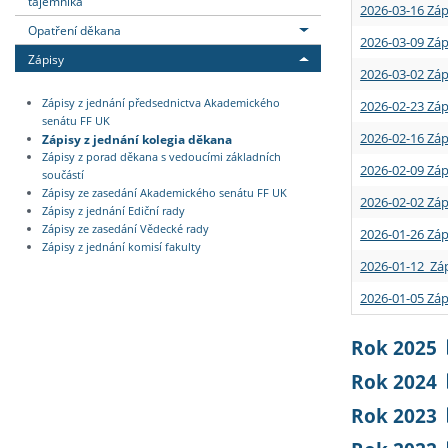
tajemníka
2026-03-16 Záp
Opatření děkana
2026-03-09 Záp
Zápisy
2026-03-02 Záp
Zápisy z jednání předsednictva Akademického
2026-02-23 Záp
senátu FF UK
2026-02-16 Záp
Zápisy z jednání kolegia děkana
Zápisy z porad děkana s vedoucími základních
2026-02-09 Záp
součástí
Zápisy ze zasedání Akademického senátu FF UK
2026-02-02 Záp
Zápisy z jednání Ediční rady
Zápisy ze zasedání Vědecké rady
2026-01-26 Záp
Zápisy z jednání komisí fakulty
2026-01-12 Záp
2026-01-05 Záp
Rok 2025
Rok 2024
Rok 2023