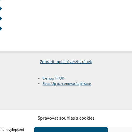
Zobrazit mobilní verzi stránek
E-shop FF UK
Face Up oznamovací aplikace
Spravovat souhlas s cookies
cílem vylepšení