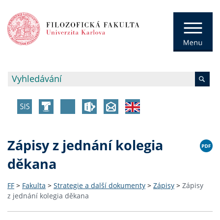
Zápisy z jednání kolegia
děkana
FF
>
Fakulta
>
Strategie a další dokumenty
>
Zápisy
>
Zápisy
z jednání kolegia děkana