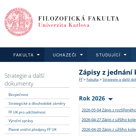
FAKULTA
UCHAZEČI
STUDUJÍCÍ
Zápisy z jednání
FAKULTA
UCHAZEČI
STUDUJÍCÍ
VĚDA A VÝZKUM
ZAHRANIČÍ
Struktura a historie
Co studovat a jak se přihlá
Bakalářské a magisterské
O vědě a výzkumu na FF
Aktuální nabídky a výběrov
Strategie a další
FF
>
Fakulta
>
Strategie a další d
dokumenty
Dozvědět se více
Podat přihlášku
Dozvědět se více
Dozvědět se více
Dozvědět se více
Strategie a další dokumen
Učitelské studijní program
Doktorské studium
Akademické kvalifikace
Vyjíždějící studenti
Bezpečnost
Rok 2026
Strategické a dlouhodobé záměry
Podpora a benefity pro z
Informace k průběhu přijím
Rigorózní řízení
Granty a projekty
Přijíždějící studenti
2026-05-04 Zápis z rozšířeného
FF UK pro udržitelnost
Absolventi fakulty
Vyjíždějící zaměstnanci
2026-04-27 Zápis z užšího kole
Výroční zprávy
2026-04-20 Zápis z užšího kole
Platné vnitřní předpisy FF UK
Fakultní školy FF UK