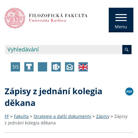
Zápisy z jednání kolegia
děkana
FF
>
Fakulta
>
Strategie a další dokumenty
>
Zápisy
>
Zápisy
z jednání kolegia děkana