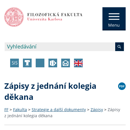
Zápisy z jednání kolegia
děkana
FF
>
Fakulta
>
Strategie a další dokumenty
>
Zápisy
>
Zápisy
z jednání kolegia děkana