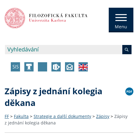
Zápisy z jednání kolegia
děkana
FF
>
Fakulta
>
Strategie a další dokumenty
>
Zápisy
>
Zápisy
z jednání kolegia děkana