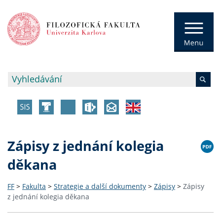
Zápisy z jednání kolegia
děkana
FF
>
Fakulta
>
Strategie a další dokumenty
>
Zápisy
>
Zápisy
z jednání kolegia děkana