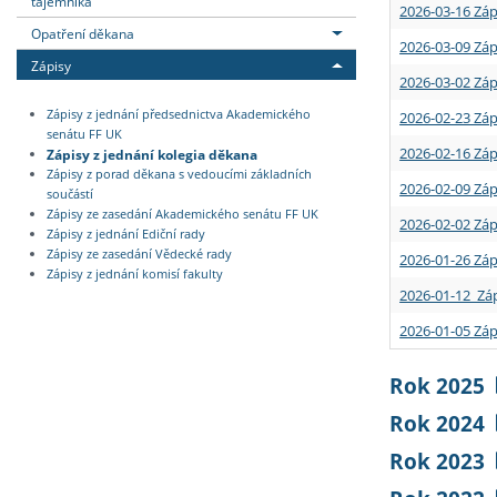
tajemníka
2026-03-16 Záp
Opatření děkana
2026-03-09 Záp
Zápisy
2026-03-02 Záp
Zápisy z jednání předsednictva Akademického
2026-02-23 Záp
senátu FF UK
2026-02-16 Záp
Zápisy z jednání kolegia děkana
Zápisy z porad děkana s vedoucími základních
2026-02-09 Záp
součástí
Zápisy ze zasedání Akademického senátu FF UK
2026-02-02 Záp
Zápisy z jednání Ediční rady
Zápisy ze zasedání Vědecké rady
2026-01-26 Záp
Zápisy z jednání komisí fakulty
2026-01-12 Záp
2026-01-05 Záp
Rok 2025
Rok 2024
Rok 2023