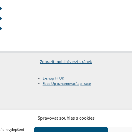
Zobrazit mobilní verzi stránek
E-shop FF UK
Face Up oznamovací aplikace
Spravovat souhlas s cookies
cílem vylepšení