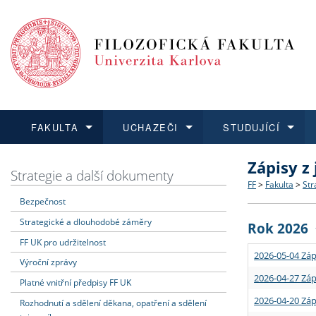
FAKULTA
UCHAZEČI
STUDUJÍCÍ
Zápisy z
FAKULTA
UCHAZEČI
STUDUJÍCÍ
VĚDA A VÝZKUM
ZAHRANIČÍ
Struktura a
Co studova
Bakalářsk
O vědě a 
Aktuální n
Strategie a další dokumenty
FF
>
Fakulta
>
Str
Bezpečnost
Dozvědět se více
Podat přihlášku
Dozvědět se více
Dozvědět se více
Dozvědět se více
Strategie 
Učitelské 
Doktorské
Akademické
Vyjíždějící
Strategické a dlouhodobé záměry
Rok 2026
Podpora a
Informace 
Rigorózní 
Granty a p
Přijíždějíc
FF UK pro udržitelnost
2026-05-04 Záp
Výroční zprávy
Absolventi
Vyjíždějíc
2026-04-27 Záp
Platné vnitřní předpisy FF UK
2026-04-20 Záp
Rozhodnutí a sdělení děkana, opatření a sdělení
Fakultní š