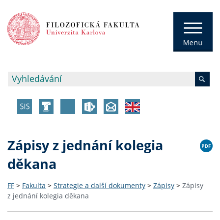
Zápisy z jednání kolegia
děkana
FF
>
Fakulta
>
Strategie a další dokumenty
>
Zápisy
>
Zápisy
z jednání kolegia děkana