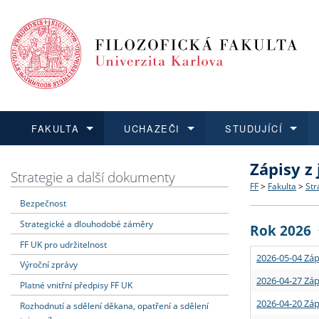
FAKULTA
UCHAZEČI
STUDUJÍCÍ
Zápisy z
FAKULTA
UCHAZEČI
STUDUJÍCÍ
VĚDA A VÝZKUM
ZAHRANIČÍ
Struktura a
Co studova
Bakalářsk
O vědě a 
Aktuální n
Strategie a další dokumenty
FF
>
Fakulta
>
Str
Bezpečnost
Dozvědět se více
Podat přihlášku
Dozvědět se více
Dozvědět se více
Dozvědět se více
Strategie 
Učitelské 
Doktorské
Akademické
Vyjíždějící
Strategické a dlouhodobé záměry
Rok 2026
Podpora a
Informace 
Rigorózní 
Granty a p
Přijíždějíc
FF UK pro udržitelnost
2026-05-04 Záp
Výroční zprávy
Absolventi
Vyjíždějíc
2026-04-27 Záp
Platné vnitřní předpisy FF UK
2026-04-20 Záp
Rozhodnutí a sdělení děkana, opatření a sdělení
Fakultní š