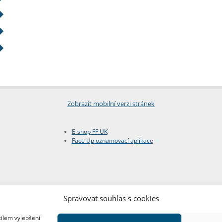
Zobrazit mobilní verzi stránek
E-shop FF UK
Face Up oznamovací aplikace
Spravovat souhlas s cookies
cílem vylepšení