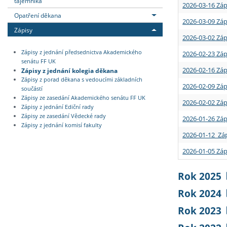
tajemníka
2026-03-16 Záp
Opatření děkana
2026-03-09 Záp
Zápisy
2026-03-02 Záp
Zápisy z jednání předsednictva Akademického
2026-02-23 Záp
senátu FF UK
2026-02-16 Záp
Zápisy z jednání kolegia děkana
Zápisy z porad děkana s vedoucími základních
2026-02-09 Záp
součástí
Zápisy ze zasedání Akademického senátu FF UK
2026-02-02 Záp
Zápisy z jednání Ediční rady
Zápisy ze zasedání Vědecké rady
2026-01-26 Záp
Zápisy z jednání komisí fakulty
2026-01-12 Záp
2026-01-05 Záp
Rok 2025
Rok 2024
Rok 2023