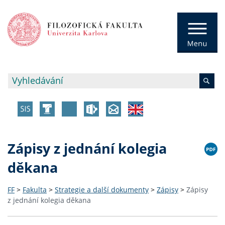
Zápisy z jednání kolegia
děkana
FF
>
Fakulta
>
Strategie a další dokumenty
>
Zápisy
>
Zápisy
z jednání kolegia děkana