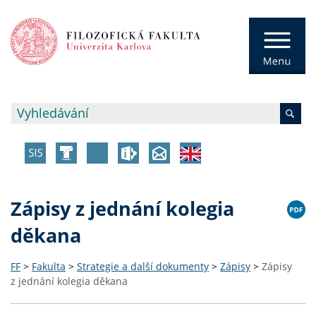
Zápisy z jednání kolegia
děkana
FF
>
Fakulta
>
Strategie a další dokumenty
>
Zápisy
>
Zápisy
z jednání kolegia děkana