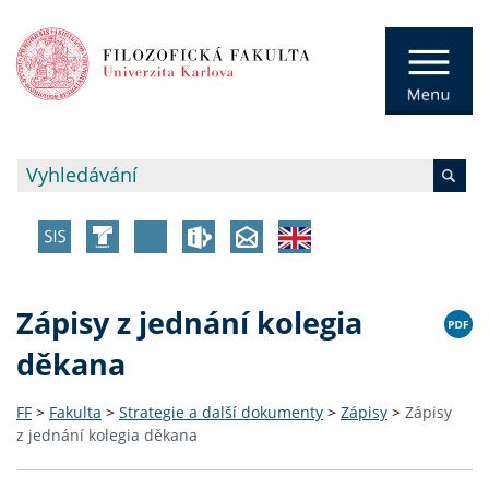
Zápisy z jednání kolegia
děkana
FF
>
Fakulta
>
Strategie a další dokumenty
>
Zápisy
>
Zápisy
z jednání kolegia děkana