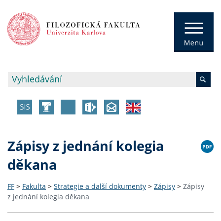
Zápisy z jednání kolegia
děkana
FF
>
Fakulta
>
Strategie a další dokumenty
>
Zápisy
>
Zápisy
z jednání kolegia děkana