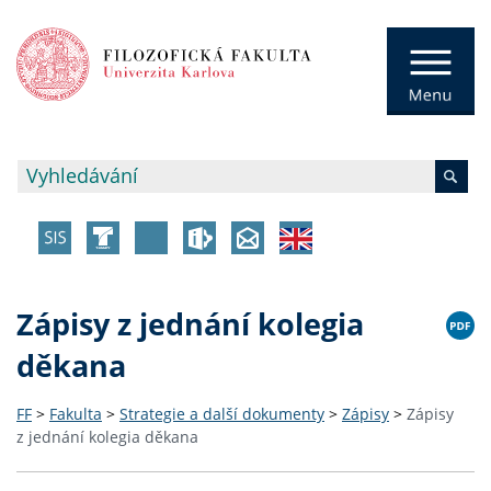
Zápisy z jednání kolegia
děkana
FF
>
Fakulta
>
Strategie a další dokumenty
>
Zápisy
>
Zápisy
z jednání kolegia děkana