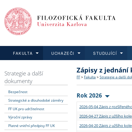
FAKULTA
UCHAZEČI
STUDUJÍCÍ
Zápisy z jednání
FAKULTA
UCHAZEČI
STUDUJÍCÍ
VĚDA A VÝZKUM
ZAHRANIČÍ
Struktura a historie
Co studovat a jak se přihlá
Bakalářské a magisterské
O vědě a výzkumu na FF
Aktuální nabídky a výběrov
Strategie a další
FF
>
Fakulta
>
Strategie a další d
dokumenty
Dozvědět se více
Podat přihlášku
Dozvědět se více
Dozvědět se více
Dozvědět se více
Strategie a další dokumen
Učitelské studijní program
Doktorské studium
Akademické kvalifikace
Vyjíždějící studenti
Bezpečnost
Rok 2026
Strategické a dlouhodobé záměry
Podpora a benefity pro z
Informace k průběhu přijím
Rigorózní řízení
Granty a projekty
Přijíždějící studenti
2026-05-04 Zápis z rozšířeného
FF UK pro udržitelnost
Absolventi fakulty
Vyjíždějící zaměstnanci
2026-04-27 Zápis z užšího kole
Výroční zprávy
2026-04-20 Zápis z užšího kole
Platné vnitřní předpisy FF UK
Fakultní školy FF UK