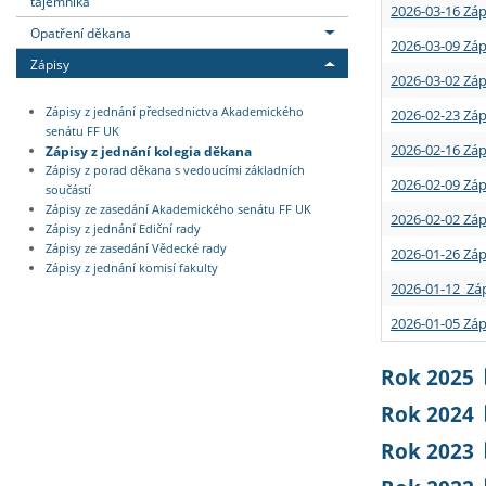
tajemníka
2026-03-16 Záp
Opatření děkana
2026-03-09 Záp
Zápisy
2026-03-02 Záp
Zápisy z jednání předsednictva Akademického
2026-02-23 Záp
senátu FF UK
2026-02-16 Záp
Zápisy z jednání kolegia děkana
Zápisy z porad děkana s vedoucími základních
2026-02-09 Záp
součástí
Zápisy ze zasedání Akademického senátu FF UK
2026-02-02 Záp
Zápisy z jednání Ediční rady
Zápisy ze zasedání Vědecké rady
2026-01-26 Záp
Zápisy z jednání komisí fakulty
2026-01-12 Záp
2026-01-05 Záp
Rok 2025
Rok 2024
Rok 2023