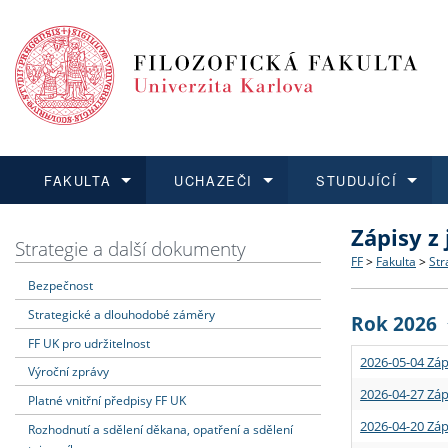
FAKULTA
UCHAZEČI
STUDUJÍCÍ
Zápisy z
FAKULTA
UCHAZEČI
STUDUJÍCÍ
VĚDA A VÝZKUM
ZAHRANIČÍ
Struktura a
Co studova
Bakalářsk
O vědě a 
Aktuální n
Strategie a další dokumenty
FF
>
Fakulta
>
Str
Bezpečnost
Dozvědět se více
Podat přihlášku
Dozvědět se více
Dozvědět se více
Dozvědět se více
Strategie 
Učitelské 
Doktorské
Akademické
Vyjíždějící
Strategické a dlouhodobé záměry
Rok 2026
Podpora a
Informace 
Rigorózní 
Granty a p
Přijíždějíc
FF UK pro udržitelnost
2026-05-04 Záp
Výroční zprávy
Absolventi
Vyjíždějíc
2026-04-27 Záp
Platné vnitřní předpisy FF UK
2026-04-20 Záp
Rozhodnutí a sdělení děkana, opatření a sdělení
Fakultní š