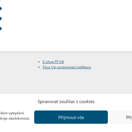
E-shop FF UK
Face Up oznamovací aplikace
Spravovat souhlas s cookies
cílem vylepšení
Přijmout vše
Př
droje návštěvnosti.
Copyright © FF UK 2026
Design:
Red Peppers