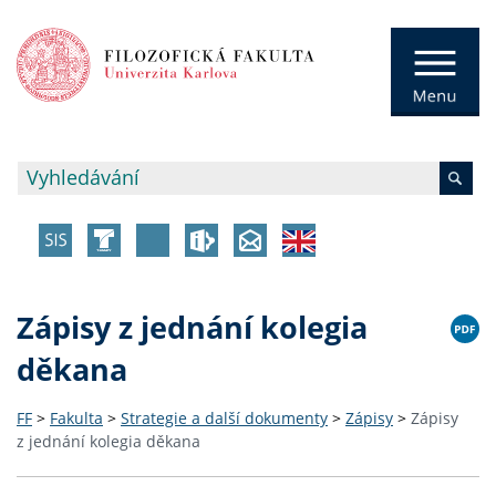
Zápisy z jednání kolegia
děkana
FF
>
Fakulta
>
Strategie a další dokumenty
>
Zápisy
>
Zápisy
z jednání kolegia děkana