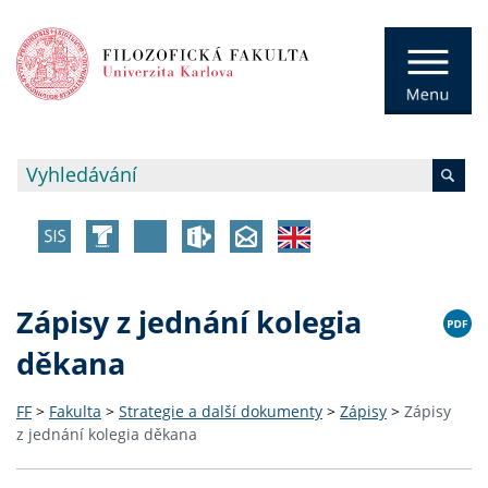
Zápisy z jednání kolegia
děkana
FF
>
Fakulta
>
Strategie a další dokumenty
>
Zápisy
>
Zápisy
z jednání kolegia děkana