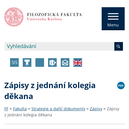
Zápisy z jednání kolegia
děkana
FF
>
Fakulta
>
Strategie a další dokumenty
>
Zápisy
>
Zápisy
z jednání kolegia děkana