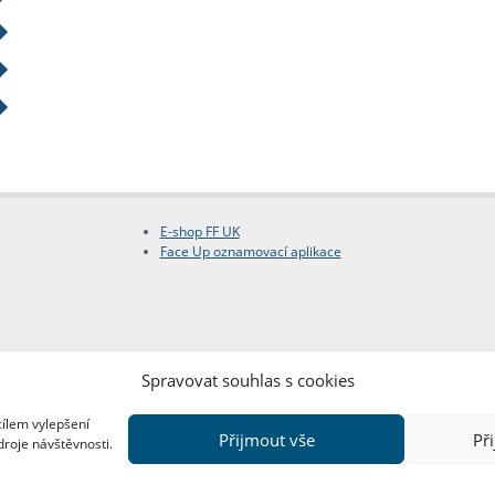
E-shop FF UK
Face Up oznamovací aplikace
Spravovat souhlas s cookies
cílem vylepšení
Přijmout vše
Př
droje návštěvnosti.
Copyright © FF UK 2026
Design:
Red Peppers