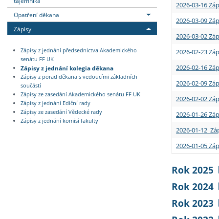
tajemníka
2026-03-16 Záp
Opatření děkana
2026-03-09 Záp
Zápisy
2026-03-02 Záp
Zápisy z jednání předsednictva Akademického
2026-02-23 Záp
senátu FF UK
2026-02-16 Záp
Zápisy z jednání kolegia děkana
Zápisy z porad děkana s vedoucími základních
2026-02-09 Záp
součástí
Zápisy ze zasedání Akademického senátu FF UK
2026-02-02 Záp
Zápisy z jednání Ediční rady
Zápisy ze zasedání Vědecké rady
2026-01-26 Záp
Zápisy z jednání komisí fakulty
2026-01-12 Záp
2026-01-05 Záp
Rok 2025
Rok 2024
Rok 2023