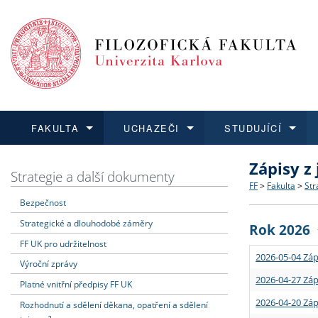
FAKULTA
UCHAZEČI
STUDUJÍCÍ
Zápisy z
FAKULTA
UCHAZEČI
STUDUJÍCÍ
VĚDA A VÝZKUM
ZAHRANIČÍ
Struktura a
Co studova
Bakalářsk
O vědě a 
Aktuální n
Strategie a další dokumenty
FF
>
Fakulta
>
Str
Bezpečnost
Dozvědět se více
Podat přihlášku
Dozvědět se více
Dozvědět se více
Dozvědět se více
Strategie 
Učitelské 
Doktorské
Akademické
Vyjíždějící
Strategické a dlouhodobé záměry
Rok 2026
Podpora a
Informace 
Rigorózní 
Granty a p
Přijíždějíc
FF UK pro udržitelnost
2026-05-04 Záp
Výroční zprávy
Absolventi
Vyjíždějíc
2026-04-27 Záp
Platné vnitřní předpisy FF UK
2026-04-20 Záp
Rozhodnutí a sdělení děkana, opatření a sdělení
Fakultní š